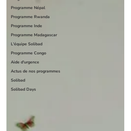
Programme Népal
Programme Rwanda
Programme Inde
Programme Madagascar
L'équipe Solibad
Programme Congo
Aide d'urgence
Actus de nos programmes
Solibad
Solibad Days