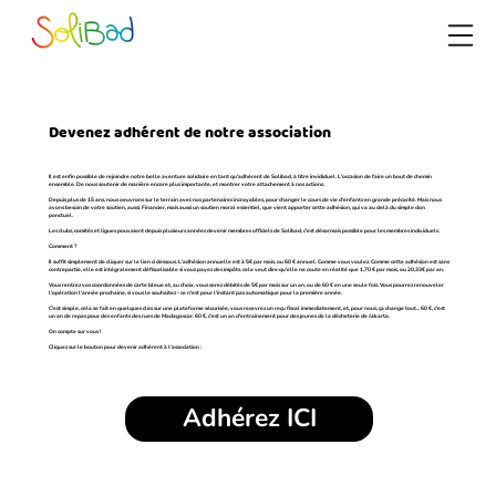
Devenez adhérent de notre association
Il est enfin possible de rejoindre notre belle aventure solidaire en tant qu'adhérent de Solibad, à titre invididuel. L'occasion de faire un bout de chemin
ensemble. De nous soutenir de manière encore plus importante, et montrer votre attachement à nos actions.
Depuis plus de 15 ans, nous oeuvrons sur le terrain avec nos partenaires incroyables, pour changer le cours de vie d'enfants en grande précarité. Mais nous
avons besoin de votre soutien, aussi. Financier, mais aussi un soutien moral essentiel, que vient apporter cette adhésion, qui va au delà du simple don
ponctuel.
Les clubs, comités et ligues pouvaient depuis plusieurs années devenir membres officiels de Solibad, c'est désormais possible pour les membres individuels.
Comment ?
Il suffit simplement de cliquer sur le lien ci dessous. L'adhésion annuelle est à 5€ par mois, ou 60 € annuel. Comme vous voulez. Comme cette adhésion est sans
contrepartie, elle est intégralement défiscalisable si vous payez des impôts. cela veut dire qu'elle ne coute en réalité que 1,70 € par mois, ou 20,33€ par an.
Vous rentrez vos coordonnées de carte bleue et, au choix, vous serez débités de 5€ par mois sur un an, ou de 60 € en une seule fois. Vous pourrez renouveler
l'opération l'année prochaine, si vous le souhaitez - ce n'est pour l'instant pas automatique pour la première année.
C'est simple, cela se fait en quelques clics sur une plateforme sécurisée, vous recevrez un reçu fiscal immediatement, et, pour nous, ça change tout... 60 €, c'est
un an de repas pour des enfants des rues de Madagascar. 60 €, c'est un an d'entrainement pour des jeunes de la décheterie de Jakarta.
On compte sur vous !
Cliquez sur le bouton pour devenir adhérent à l'association :
Adhérez ICI