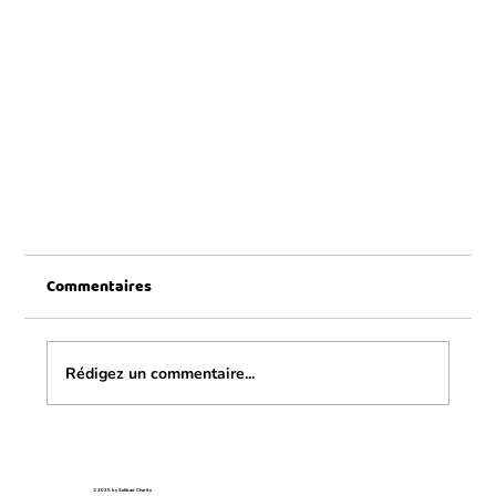
Commentaires
Rédigez un commentaire...
Bénévole du mois - Nathalie AHUES
© 2025 by Solibad Charity