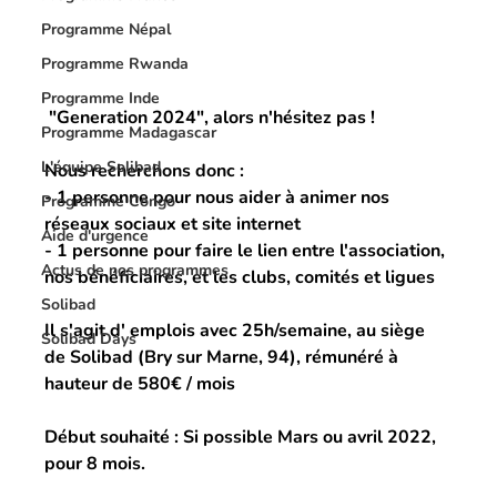
Programme Népal
Programme Rwanda
Programme Inde
 "Generation 2024", alors n'hésitez pas !
Programme Madagascar
L'équipe Solibad
Nous recherchons donc :
- 1 personne pour nous aider à animer nos 
Programme Congo
réseaux sociaux et site internet
Aide d'urgence
- 1 personne pour faire le lien entre l'association, 
Actus de nos programmes
nos bénéficiaires, et les clubs, comités et ligues
Solibad
Il s'agit d' emplois avec 25h/semaine, au siège 
Solibad Days
de Solibad (Bry sur Marne, 94), rémunéré à 
hauteur de 580€ / mois
Début souhaité 
: Si possible Mars ou avril 2022, 
pour 8 mois.