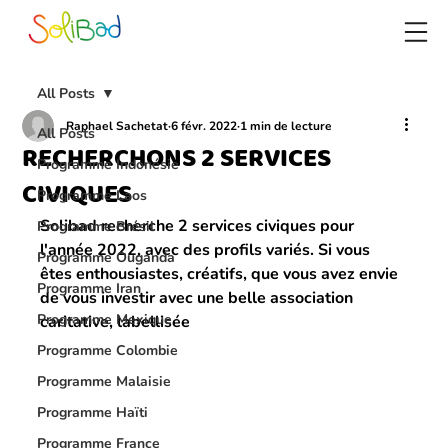
All Posts
Raphael Sachetat
6 févr. 2022
1 min de lecture
All Posts
RECHERCHONS 2 SERVICES
Programme Indonésie
CIVIQUES
Programme Laos
Solibad recherche 2 services civiques pour 
Programme Brésil
l'année 2022, avec des profils variés. Si vous 
Programme Ouganda
êtes enthousiastes, créatifs, que vous avez envie 
Programme Iran
de vous investir avec une belle association 
Programme Mexique
caritative, labellisée
Programme Colombie
Programme Malaisie
Programme Haïti
Programme France