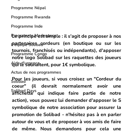
Programme Népal
Programme Rwanda
Programme Inde
Programme Madagascar
Le principe est simple : il s'agit de proposer à nos 
partenaires cordeurs (en boutique ou sur les 
L'équipe Solibad
tournois, franchisés ou indépendants), d'apposer 
Programme Congo
notre logo Solibad sur les raquettes des joueurs 
Aide d'urgence
qui le souhaitent, pour 1€ symbolique.
Actus de nos programmes
Pour les joueurs, si vous croisez un "
Cordeur du 
Solibad
coeur
" (il devrait normalement avoir une 
Solibad Days
affichette qui indique faire partie de notre 
action), vous pouvez lui demander d'apposer le S 
symbolique de notre association pour assurer la 
promotion de Solibad - n'hésitez pas à en parler 
autour de vous et de proposer à vos amis de faire 
de même. Nous demandons pour cela une 