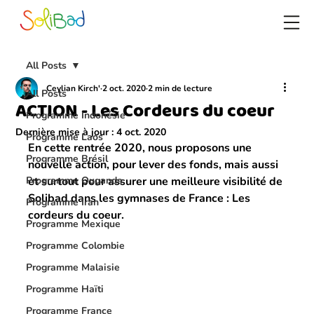
All Posts
Ceylian Kirch'
2 oct. 2020
2 min de lecture
All Posts
ACTION - Les Cordeurs du coeur
Programme Indonésie
Dernière mise à jour :
4 oct. 2020
Programme Laos
En cette rentrée 2020, nous proposons une 
Programme Brésil
nouvelle action, pour lever des fonds, mais aussi 
Programme Ouganda
et surtout pour assurer une meilleure visibilité de 
Solibad dans les gymnases de France : 
Les 
Programme Iran
cordeurs du coeur.
Programme Mexique
Programme Colombie
Programme Malaisie
Programme Haïti
Programme France