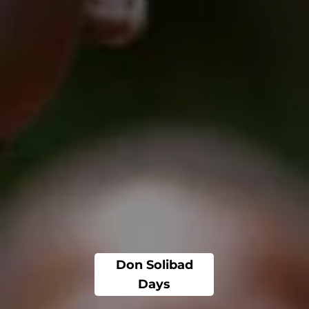
Don Solibad
Days