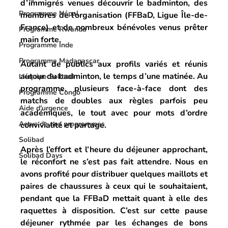
d’immigrés venues découvrir le badminton, des 
Programme Népal
membres de l’organisation (FFBaD, Ligue Île-de-
France) et de nombreux bénévoles venus prêter 
Programme Rwanda
main forte. 
Programme Inde
Programme Madagascar
Autant de publics aux profils variés et réunis 
autour du badminton, le temps d’une matinée. Au 
L'équipe Solibad
programme, plusieurs face-à-face dont des 
Programme Congo
matchs de doubles aux règles parfois peu 
Aide d'urgence
académiques, le tout avec pour mots d’ordre 
Actus de nos programmes
convivialité et partage. 
Solibad
Après l’effort et l’heure du déjeuner approchant, 
Solibad Days
le réconfort ne s’est pas fait attendre. Nous en 
avons profité pour distribuer quelques maillots et 
paires de chaussures à ceux qui le souhaitaient, 
pendant que la FFBaD mettait quant à elle des 
raquettes à disposition. C’est sur cette pause 
déjeuner rythmée par les échanges de bons 