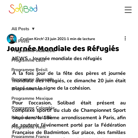
All Posts
Ceylian Kirch'
23 juin 2021
1 min de lecture
All Posts
Journée Mondiale des Réfugiés
Programme Indonésie
NEWS - Journée mondiale des réfugiés
Programme Laos
Programme Brésil
À la fois jour de la fête des pères et journée 
Programme Ouganda
mondiale des réfugiés, ce dimanche 20 juin était 
placé sous le signe de la cohésion.
Programme Iran
Programme Mexique
Pour l’occasion, Solibad était présent au 
Programme Colombie
complexe sportif du club de Championnet Sport 
situé dans le 18ème arrondissement à Paris, afin 
Programme Malaisie
de soutenir l’événement porté par la Fédération 
Programme Haïti
Française de Badminton. Sur place, des familles 
Programme France