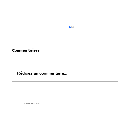
Commentaires
Une journée formidable
Rédigez un commentaire...
© 2025 by Solibad Charity