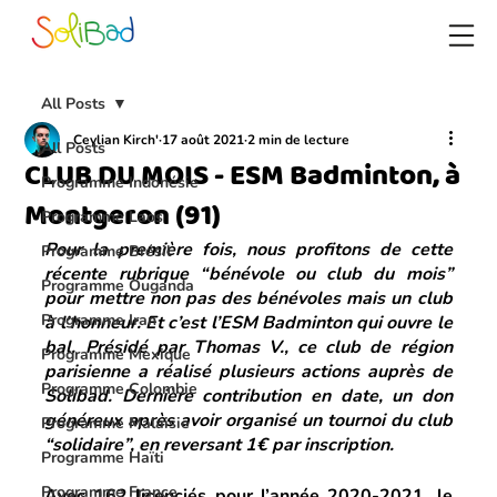
All Posts
Ceylian Kirch'
17 août 2021
2 min de lecture
All Posts
CLUB DU MOIS - ESM Badminton, à
Programme Indonésie
Montgeron (91)
Programme Laos
Pour la première fois, nous profitons de cette 
Programme Brésil
récente rubrique “bénévole ou club du mois” 
Programme Ouganda
pour mettre non pas des bénévoles mais un club 
Programme Iran
à l’honneur. Et c’est l’ESM Badminton qui ouvre le 
bal. Présidé par Thomas V., ce club de région 
Programme Mexique
parisienne a réalisé plusieurs actions auprès de 
Programme Colombie
Solibad. Dernière contribution en date, un don 
généreux après avoir organisé un tournoi du club 
Programme Malaisie
“solidaire”, en reversant 1€ par inscription.
Programme Haïti
Programme France
Avec 162 licenciés pour l’année 2020-2021, le 