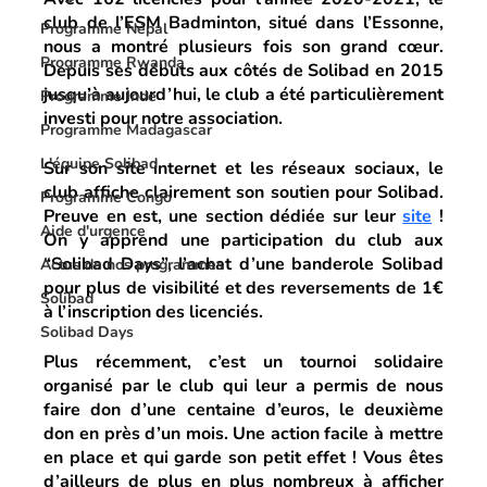
club de l’ESM Badminton, situé dans l’Essonne, 
Programme Népal
nous a montré plusieurs fois son grand cœur. 
Programme Rwanda
Depuis ses débuts aux côtés de Solibad en 2015 
jusqu’à aujourd’hui, le club a été particulièrement 
Programme Inde
investi pour notre association.
Programme Madagascar
L'équipe Solibad
Sur son site internet et les réseaux sociaux, le 
club affiche clairement son soutien pour Solibad. 
Programme Congo
Preuve en est, une section dédiée sur leur 
site
 ! 
Aide d'urgence
On y apprend une participation du club aux 
“Solibad Days”, l’achat d’une banderole Solibad 
Actus de nos programmes
pour plus de visibilité et des reversements de 1€ 
Solibad
à l’inscription des licenciés.
Solibad Days
Plus récemment, c’est un tournoi solidaire 
organisé par le club qui leur a permis de nous 
faire don d’une centaine d’euros, le deuxième 
don en près d’un mois. Une action facile à mettre 
en place et qui garde son petit effet ! Vous êtes 
d’ailleurs de plus en plus nombreux à afficher 